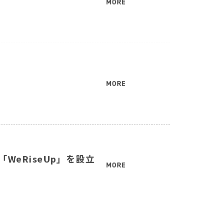
MORE
MORE
社「WeRiseUp」を設立
MORE