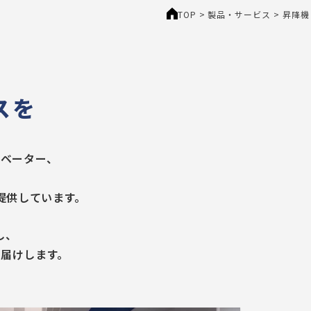
TOP
>
製品・サービス
>
昇降機
スを
レベーター、
提供しています。
し、
届けします。