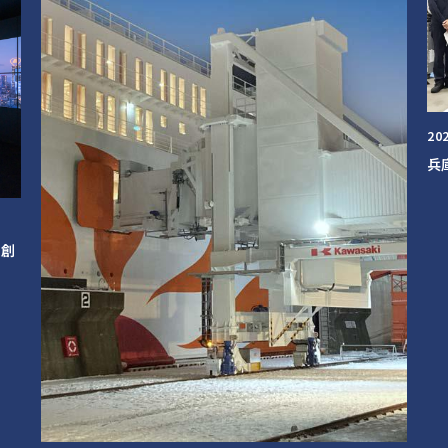
20
兵
を創