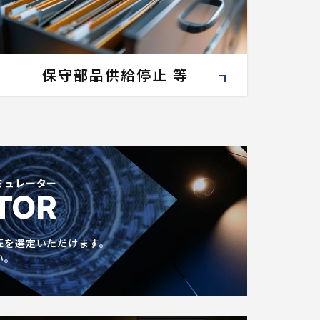
保守部品供給停止 等
ミュレーター
TOR
匠を選定いただけます。
い。