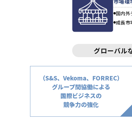
市場環
国内外
成長市
グローバル
（S&S、Vekoma、FORREC）
グループ間協働
による
国際ビジネスの
競争力の強化