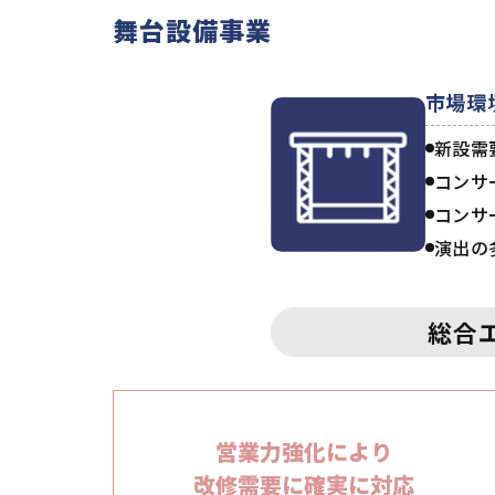
舞台設備事業
市場環
新設需
コンサ
コンサ
演出の
総合
営業力強化により
改修需要に確実に
対応