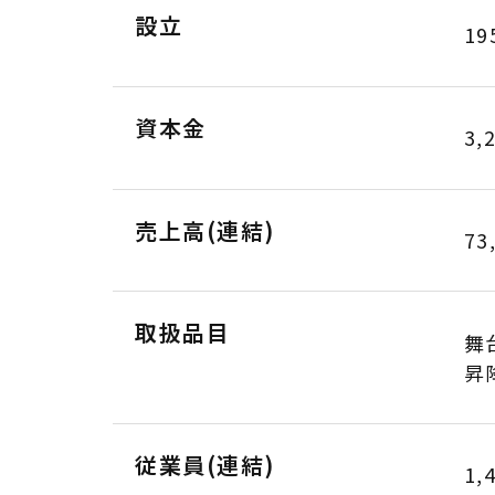
設立
19
資本金
3,
売上高(連結)
73
取扱品目
舞
昇
従業員(連結)
1,