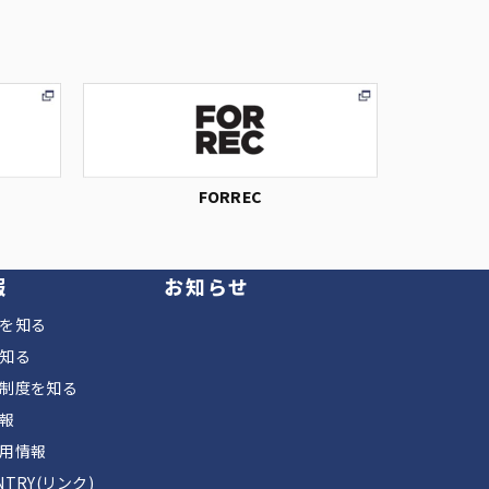
FORREC
報
お知らせ
を知る
知る
制度を知る
報
用情報
TRY(リンク)