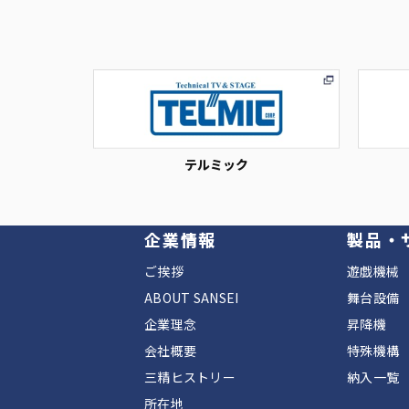
テルミック
企業情報
製品・
ご挨拶
遊戯機械
ABOUT SANSEI
舞台設備
企業理念
昇降機
会社概要
特殊機構
三精ヒストリー
納入一覧
所在地