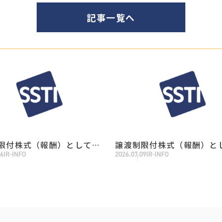
記事一覧へ
限付株式（報酬）としての
譲渡制限付株式（報酬）と
06
IR-INFO
2026.07.09
IR-INFO
式の処分の払込完了に関す
自己株式の処分に関するお
らせ