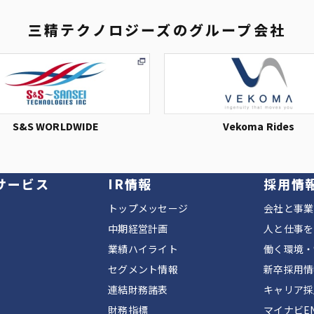
三精テクノロジーズの
グループ会社
S&S WORLDWIDE
Vekoma Rides
サービス
IR情報
採用情
トップメッセージ
会社と事業
中期経営計画
人と仕事を
業績ハイライト
働く環境・
セグメント情報
新卒採用情
連結財務諸表
キャリア採
財務指標
マイナビEN