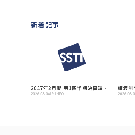
新着記事
2027年3月期 第1四半期決算短信
譲渡制
2026.08.06
IR-INFO
2026.08.
〔日本基準〕（連結）
自己株
るお知