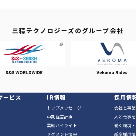
三精テクノロジーズの
グループ会社
S&S WORLDWIDE
Vekoma Rides
サービス
IR情報
採用情
トップメッセージ
会社と事業
中期経営計画
人と仕事を
業績ハイライト
働く環境・
セグメント情報
新卒採用情