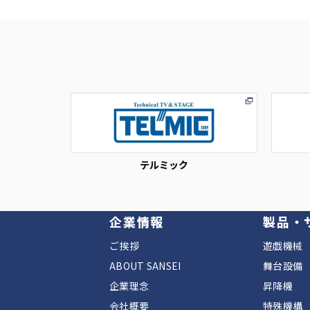
テルミック
企業情報
製品・
ご挨拶
遊戯機械
ABOUT SANSEI
舞台設備
企業理念
昇降機
会社概要
特殊機構