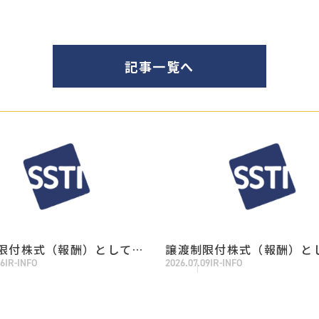
記事一覧へ
限付株式（報酬）としての
譲渡制限付株式（報酬）と
06
IR-INFO
2026.07.09
IR-INFO
式の処分の払込完了に関す
自己株式の処分に関するお
らせ