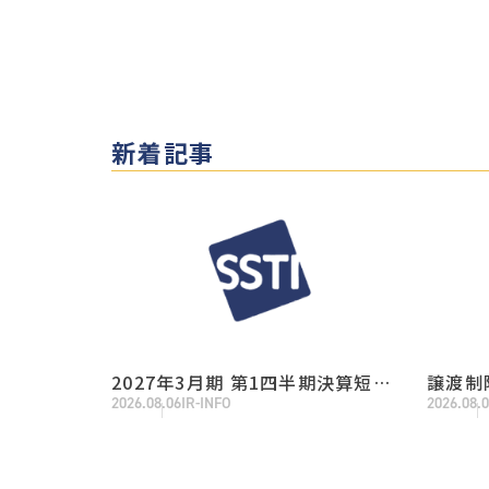
新着記事
2027年3月期 第1四半期決算短信
譲渡制
2026.08.06
IR-INFO
2026.08.
〔日本基準〕（連結）
自己株
るお知