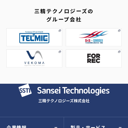
からの不正なアクセス、または紛失、破壊、改ざん等
三精テクノロジーズの
の危険に対しては、適切かつ合理的なレベルの安全対
グループ会社
策を実施し、個人情報の保護に努めております。当社
は、法律で開示が義務付けられている等の特段の理由
がない限り、ご本人の事前の同意なしに個人情報を第
三者に開示・提供をいたしません。
利用目的の達成に必要な範囲内において、個人情報の
取り扱いの全部または一部を外部に委託する場合があ
ります。なお、委託に際しましては、個人情報の管
理、秘密保持、再提供の禁止等、個人情報の漏えい等
がないように適切な監督を行います。
三精テクノロジーズ株式会社
企業情報
製品・サービス