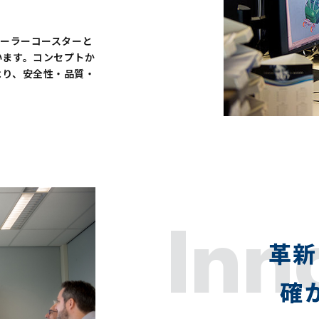
ローラーコースターと
います。コンセプトか
より、安全性・品質・
。
Inn
革新
確