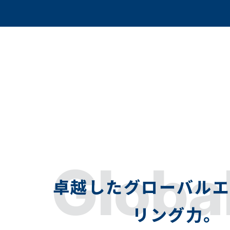
Globa
卓越したグローバル
リング力。