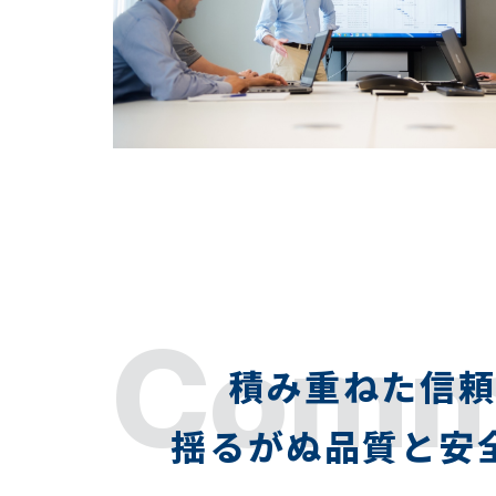
Comm
積み重ねた信
揺るがぬ品質と安