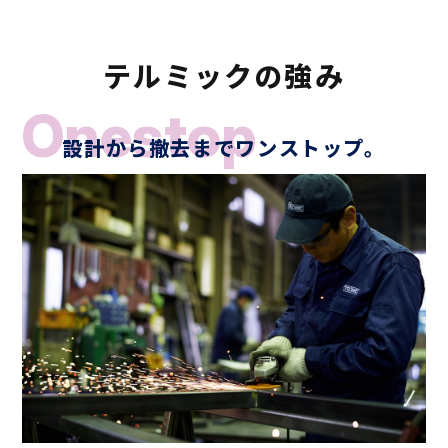
テルミックの強み
Onestop
設計から撤去まで
ワンストップ。