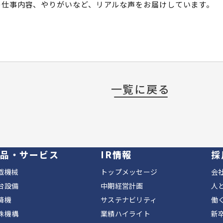
の仕事内容、やりがいなど、リアルな声をお届けしています。
一覧に戻る
品・サービス
IR情報
採
戯機械
トップメッセージ
会
台設備
中期経営計画
人
降機
サステナビリティ
働
殊機構
業績ハイライト
新