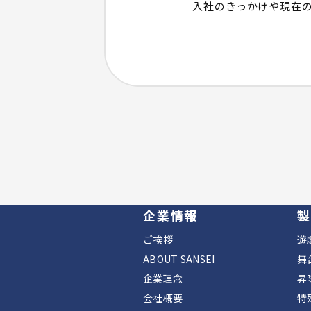
入社のきっかけや現在
企業情報
製
ご挨拶
遊
ABOUT SANSEI
舞
企業理念
昇
会社概要
特