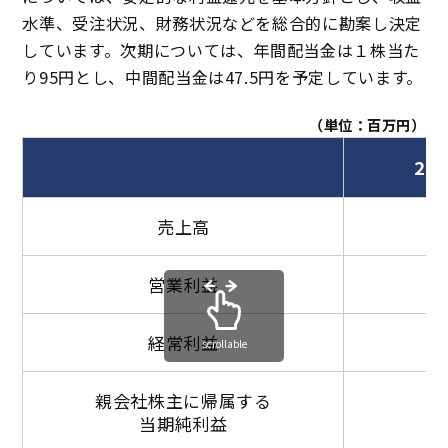
水準、受注状況、財務状況などを総合的に勘案し決定
しています。次期については、年間配当金は１株当た
り95円とし、中間配当金は47.5円を予定しています。
（単位：百万円）
20
売上高
営業利益
経常利益
scrollable
親会社株主に帰属する
当期純利益