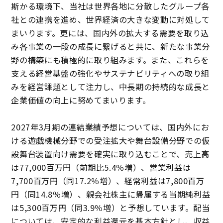
斯かる環境下、当社は世界各地に分散したグループ各
社との連携を進め、世界経済の大きな変動に対処して
まいります。更には、国内外の拡大する需要を取り込
み各事業の一段の成長に繋げると共に、新たな事業分
野の構築にも積極的に取り組みます。また、これらを
支える経営基盤の強化やサステナビリティへの取り組
みを経営課題として注力し、中長期の持続的な成長と
企業価値の向上に努めてまいります。
2027年3月期の連結業績予想については、国内外にお
ける遊戯機械分野での受注拡大や舞台設備分野での仮
設舞台装置向け需要を確実に取り込むことで、売上高
は77,000百万円（前期比5.4％増）、営業利益は
7,700百万円（同17.2％増）、経常利益は7,800百万
円（同14.8％増）、親会社株主に帰属する当期純利益
は5,300百万円（同3.9％増）と予想しています。配当
については、安定的な利益還元を基本方針とし、収益